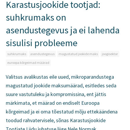
Karastusjookide tootjad:
suhkrumaks on
asendustegevus ja ei lahenda
sisulisi probleeme
suhkrumaks
asendustegevus
magustatud jookide maks
joogisektor
euroopa kõrgeimad määrad
Valitsus avalikustas eile uued, mikroparandustega
magustatud jookide maksumäärad, esitledes seda
suure vastutuleku ja kompromissina, ent jättis
märkimata, et määrad on endiselt Euroopa
kõrgeimad ja ei oma tõestatud mõju ettekäändena
toodud rahvatervisele, sõnas Karastusjookide
Tootjate Liidu juhatuse liige Nele Normak.