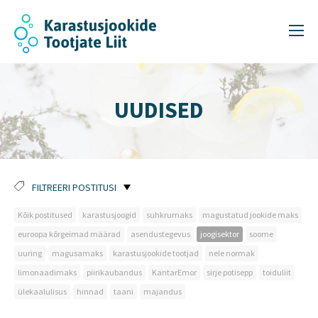
UUDISED
FILTREERI POSTITUSI
Kõik postitused
karastusjoogid
suhkrumaks
magustatud jookide maks
euroopa kõrgeimad määrad
asendustegevus
joogisektor
soome
uuring
magusamaks
karastusjookide tootjad
nele normak
limonaadimaks
piirikaubandus
KantarEmor
sirje potisepp
toiduliit
ülekaalulisus
hinnad
taani
majandus