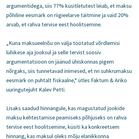
argumentidega, siis 77% küsitletutest leiab, et maksu
põhiline eesmärk on riigieelarve täitmine ja vaid 20%
arvab, et rahva tervise eest hoolitsemine.
„Kuna maksueelnõu on välja töötatud võrdlemisi
lühikese aja jooksul ja selle tervist soosiv
argumentatsioon on jäänud ühiskonnas pigem
nõrgaks, siis tunnetavad inimesed, et nn suhkrumaksu
eesmärk on puhtalt fiskaalne,“ ütles Faktum & Ariko
uuringutejuht Kalev Petti.
Lisaks saadud hinnangule, kas magustatud jookide
maksu kehtestamise peamiseks põhjuseks on rahva
tervise eest hoolitsemine, küsiti ka konkreetsem
hinnang, kas maksul oleks mõju elanikkonna