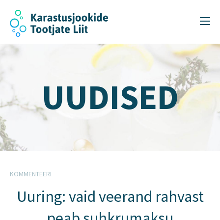
UUDISED
KOMMENTEERI
Uuring: vaid veerand rahvast
peab suhkrumaksu