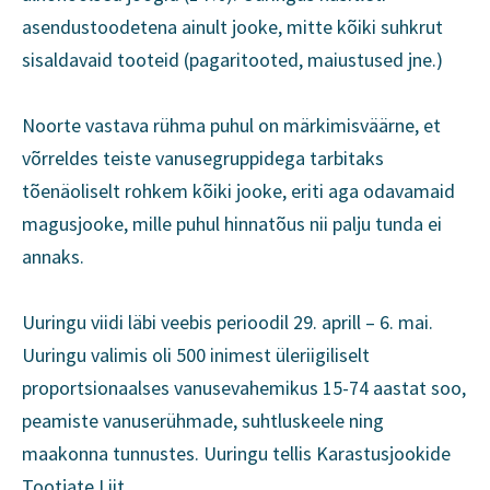
asendustoodetena ainult jooke, mitte kõiki suhkrut
sisaldavaid tooteid (pagaritooted, maiustused jne.)
Noorte vastava rühma puhul on märkimisväärne, et
võrreldes teiste vanusegruppidega tarbitaks
tõenäoliselt rohkem kõiki jooke, eriti aga odavamaid
magusjooke, mille puhul hinnatõus nii palju tunda ei
annaks.
Uuringu viidi läbi veebis perioodil 29. aprill – 6. mai.
Uuringu valimis oli 500 inimest üleriigiliselt
proportsionaalses vanusevahemikus 15-74 aastat soo,
peamiste vanuserühmade, suhtluskeele ning
maakonna tunnustes. Uuringu tellis Karastusjookide
Tootjate Liit.