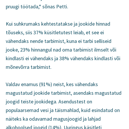
pruugi töötada,“ sõnas Petti.
Kui suhkrumaks kehtestatakse ja jookide hinnad
tõuseks, siis 37% küsitletutest leiab, et see ei
vähendaks nende tarbimist, kuna ei tarbi selliseid
jooke, 23% hinnangul nad oma tarbimist ilmselt või
kindlasti ei vähendaks ja 38% vähendaks kindlasti või
mõnevõrra tarbimist.
Valdav enamus (91%) neist, kes vähendaks
magustatud jookide tarbimist, asendaks magustatud
joogid teiste jookidega. Asendustest on
populaarsemad vesi ja täismahlad, kuid esindatud on
näiteks ka odavamad magusjoogid ja lahjad
alkohoolsed joogid (14%). Uuringus käsitleti