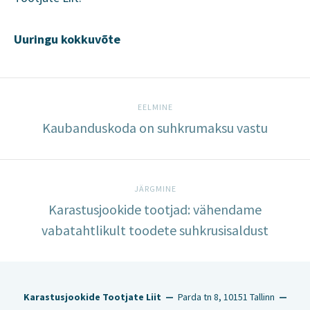
Uuringu kokkuvõte
EELMINE
Kaubanduskoda on suhkrumaksu vastu
JÄRGMINE
Karastusjookide tootjad: vähendame
vabatahtlikult toodete suhkrusisaldust
Karastusjookide Tootjate Liit
—
Parda tn 8, 10151 Tallinn
—