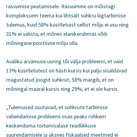
rasvumise peatamisele. Rasvumine on mõistagi
komplekssem teema kui lihtsalt suhkru liigtarbimise
tulemus, kuid 58% küsitletuist sellist mõju ei usu ning
31% ei välista, et mõnes elanikerühmas võib
mõningane positiivne mõju olla.
Avaliku arvamuse uuring tõi välja probleemi, et vaid
13% küsitletutest on hästi kursis kui palju sisaldavad
magustatud joogid suhkrut, 58% märgib, et on
mõningal määral kursis ning 29%, et ei ole kursis.
„Tulemused osutavad, et suhkrute tarbimise
vähendamise probleemi osas peaks rohkem
keskenduma toitumisalase teadlikkuse
suurendamisele ja üksnes fiskaalsed meetmed ei