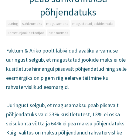
põhjendatuks
uuring
suhkrumaks
magusamaks
magustatud jookide maks
karastusjookide tootjad
nele normak
Faktum & Ariko poolt läbiviidud avaliku arvamuse
uuringust selgub, et magustatud jookide maks ei ole
küsitletute hinnangul piisavalt põhjendatud ning selle
eesmärgiks on pigem riigieelarve täitmine kui
rahvatervislikud eesmärgid.
Uuringust selgub, et magusamaksu peab piisavalt
põhjendatuks vaid 23% küsitletutest, 13% ei oska
seisukohta võtta ja 64% ei pea maksu põhjendatuks.
Kuigi valitus on maksu põhjendanud rahvatervislike